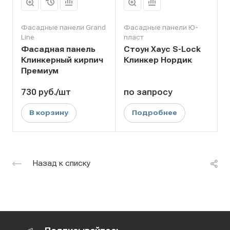
Фасадные панели Grand
Фасадные панели Ю-
Line
пласт
Фасадная панель
Стоун Хаус S-Lock
Клинкерный кирпич
Клинкер Нордик
Премиум
730
руб.
/шт
по зап
р
осу
9
В корзину
Подробнее
Назад к списку