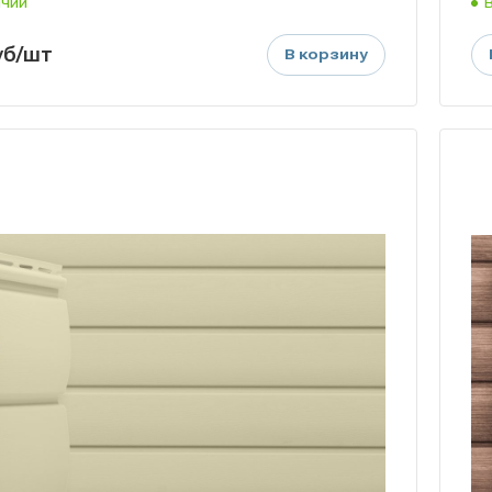
ичии
уб
/шт
В корзину