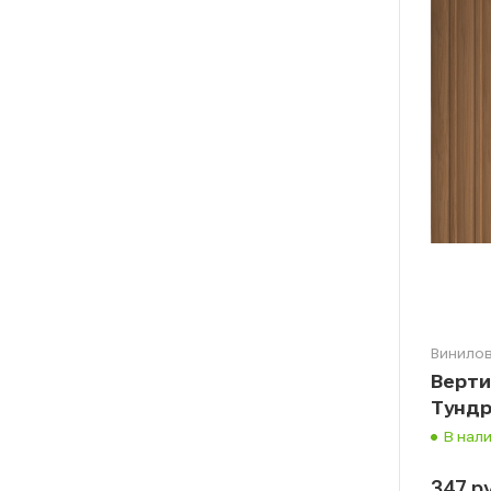
Винилов
Верти
Тунд
В нал
347
р