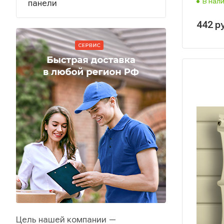
В нал
панели
442
р
Цель нашей компании —