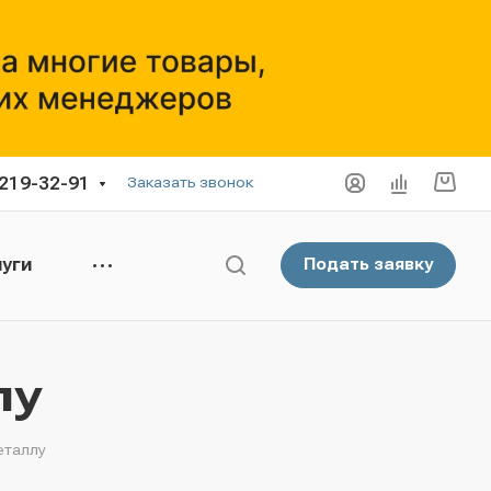
 219-32-91
Заказать звонок
уги
Подать заявку
лу
еталлу