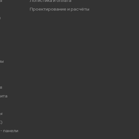
ы
Логистика и оплата
Проектирование и расчёты
ы
мы
я
ита
ы
)
- панели