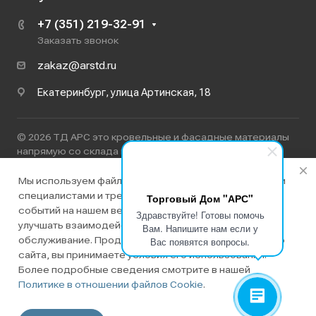
+7 (351) 219-32-91
Заказать звонок
zakaz@arstd.ru
Екатеринбург, улица Артинская, 18
© 2026 ТД АРС это кровельные и фасадные материалы
напрямую со склада производителя в Екатеринбурге
ООО ТД "АРС"
ИНН 7447272423
Мы используем файлы cookie, разработанные нашими
специалистами и третьими лицами, для анализа
Торговый Дом "АРС"
Политика конфиденциальности
событий на нашем веб-сайте, что позволяет нам
Здравствуйте! Готовы помочь
улучшать взаимодействие с пользователями и
Вам. Напишите нам если у
обслуживание. Продолжая просмотр страниц нашего
Вас появятся вопросы.
сайта, вы принимаете условия его использования.
Более подробные сведения смотрите в нашей
Политике в отношении файлов Cookie
.
Разработано в