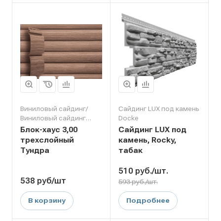
Виниловый сайдинг/
Сайдинг LUX под камень
Виниловый сайдинг
Docke
Grand Line
Блок-хаус 3,00
Сайдинг LUX под
трехслойный
камень, Rocky,
Тундра
табак
510
руб.
/шт.
538
руб
/шт
593 руб./шт.
В корзину
Подробнее