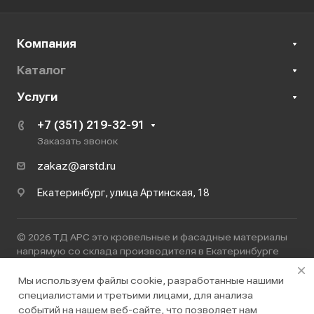
Компания
Каталог
Услуги
+7 (351) 219-32-91
Заказать звонок
zakaz@arstd.ru
Екатеринбург, улица Артинская, 18
© 2026 ТД АРС это кровельные и фасадные материалы
напрямую со склада производителя в Екатеринбурге
ООО ТД "АРС"
ИНН 7447272423
Мы используем файлы cookie, разработанные нашими
специалистами и третьими лицами, для анализа
Политика конфиденциальности
событий на нашем веб-сайте, что позволяет нам