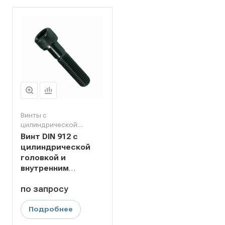
Винты с
цилиндрической
головкой
Винт DIN 912 с
цилиндрической
головкой и
внутренним
шестигранником
по зап
р
осу
под ключ М30х50
класс прочности
Подробнее
12.9
оксидированный