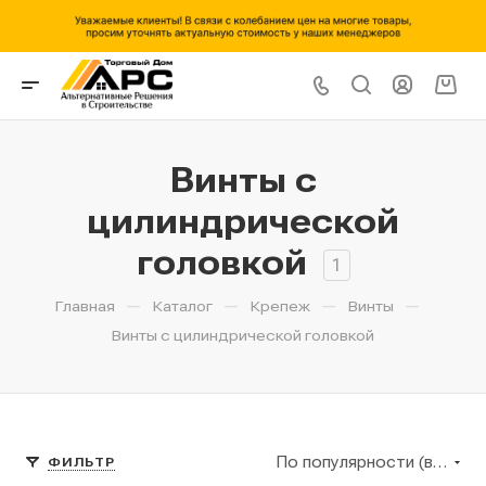
Винты с
цилиндрической
головкой
1
—
—
—
—
Главная
Каталог
Крепеж
Винты
Винты с цилиндрической головкой
По популярности (возрастание)
ФИЛЬТР