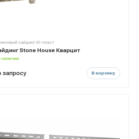
ниловый сайдинг Ю-пласт
айдинг Stone House Кварцит
В наличии
о зап
р
осу
В корзину