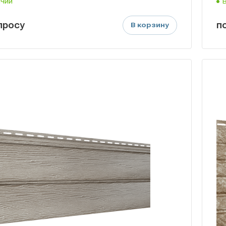
ичии
п
р
осу
п
В корзину