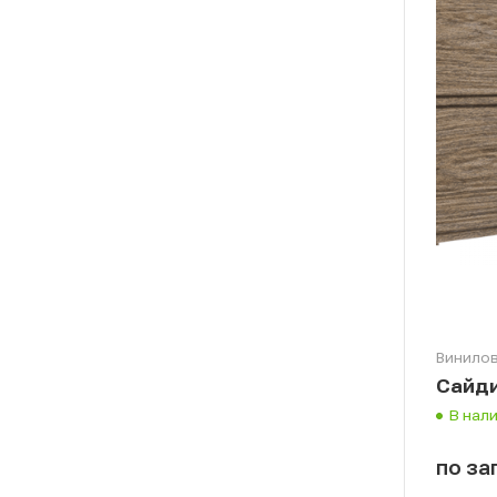
Винилов
Сайди
В нал
по за