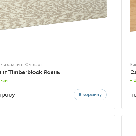
ый сайдинг Ю-пласт
Ви
нг Timberblock Ясень
С
ичии
п
р
осу
п
В корзину