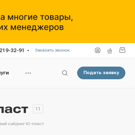
 219-32-91
Заказать звонок
уги
Подать заявку
ласт
11
вый сайдинг Ю-пласт