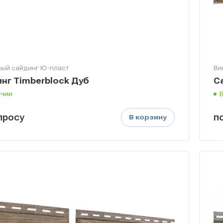
ый сайдинг Ю-пласт
Ви
нг Timberblock Дуб
С
ичии
п
р
осу
п
В корзину