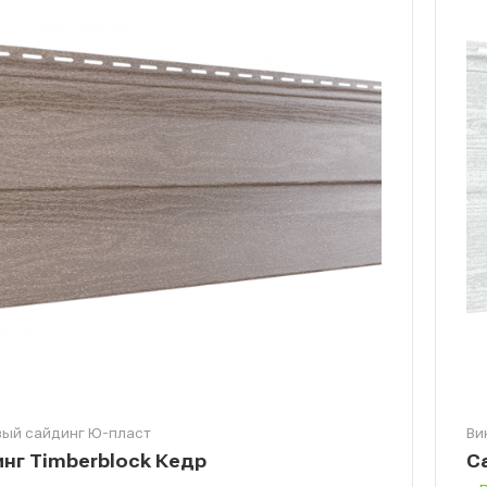
ый сайдинг Ю-пласт
Ви
нг Timberblock Кедр
С