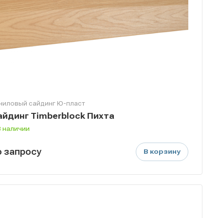
ниловый сайдинг Ю-пласт
айдинг Timberblock Пихта
В наличии
о зап
р
осу
В корзину