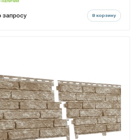
В наличии
о зап
р
осу
В корзину