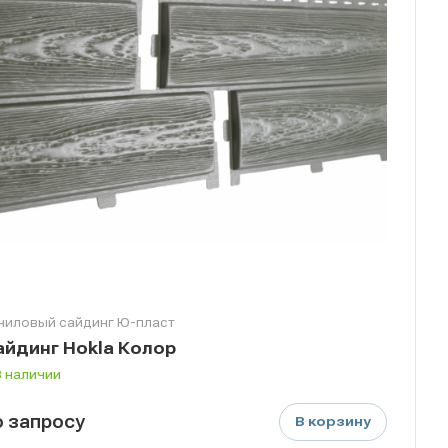
ниловый сайдинг Ю-пласт
айдинг Hokla Колор
В наличии
о зап
р
осу
В корзину