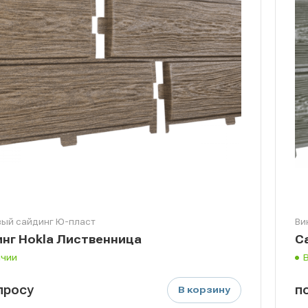
ый сайдинг Ю-пласт
Ви
нг Hokla Лиственница
С
ичии
п
р
осу
п
В корзину