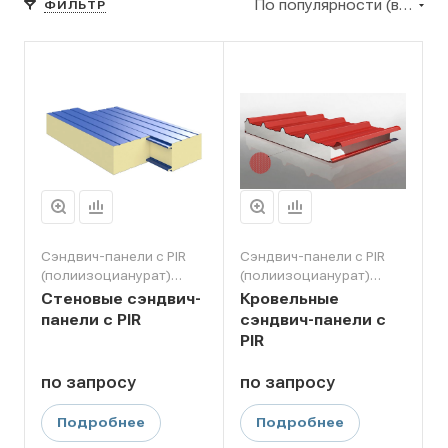
По популярности (возрастание)
ФИЛЬТР
Сэндвич-панели с PIR
Сэндвич-панели с PIR
(полиизоцианурат)
(полиизоцианурат)
утеплителем
утеплителем
Стеновые сэндвич-
Кровельные
панели c PIR
сэндвич-панели с
PIR
по зап
р
осу
по зап
р
осу
Подробнее
Подробнее