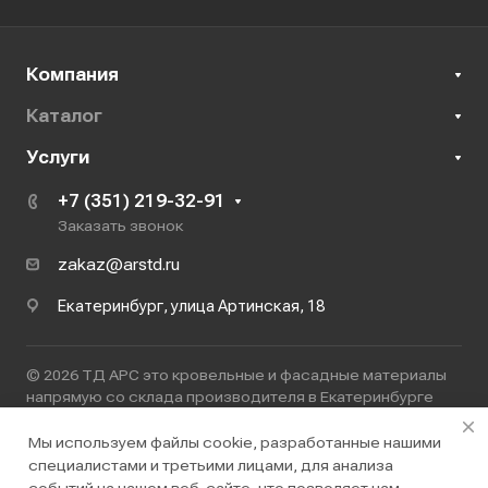
Компания
Каталог
Услуги
+7 (351) 219-32-91
Заказать звонок
zakaz@arstd.ru
Екатеринбург, улица Артинская, 18
© 2026 ТД АРС это кровельные и фасадные материалы
напрямую со склада производителя в Екатеринбурге
ООО ТД "АРС"
ИНН 7447272423
Мы используем файлы cookie, разработанные нашими
специалистами и третьими лицами, для анализа
Политика конфиденциальности