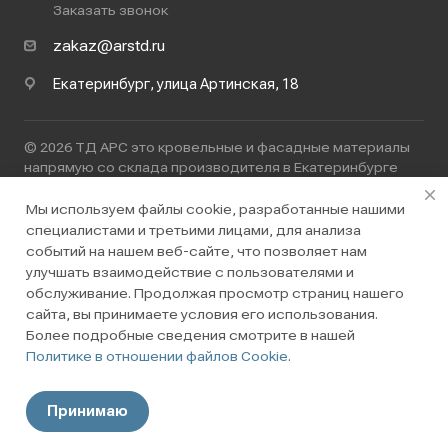
Заказать звонок
zakaz@arstd.ru
Екатеринбург, улица Артинская, 18
© 2026 ТД АРС это кровельные и фасадные материалы
напрямую со склада производителя в Екатеринбурге
ООО ТД "АРС"
ИНН 7447272423
Мы используем файлы cookie, разработанные нашими
специалистами и третьими лицами, для анализа
Политика конфиденциальности
событий на нашем веб-сайте, что позволяет нам
улучшать взаимодействие с пользователями и
обслуживание. Продолжая просмотр страниц нашего
сайта, вы принимаете условия его использования.
Более подробные сведения смотрите в нашей
Политике в отношении файлов Cookie
.
Разработано в
Принимаю
Главная
Кабинет
Корзина
Регион
Поиск
Каталог