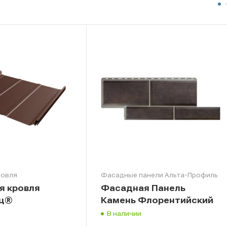
ровля
Фасадные панели Альта-Профиль
я кровля
Фасадная Панель
ьц®
Камень Флорентийский
В наличии