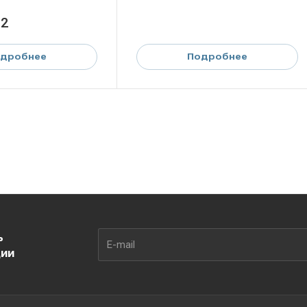
м2
дробнее
Подробнее
ь
ции