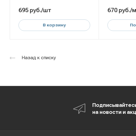
695
руб.
/шт
670
руб.
/
В корзину
По
Назад к списку
Подписывайтес
на новости и ак