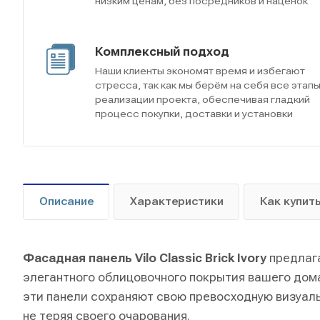
низким ценам, без посредников и наценок
Комплексный подход
Наши клиенты экономят время и избегают
стресса, так как мы берём на себя все этап
реализации проекта, обеспечивая гладкий
процесс покупки, доставки и установки
Описание
Характеристики
Как купит
Фасадная панель Vilo Classic Brick Ivory
предлаг
элегантного облицовочного покрытия вашего дома
эти панели сохраняют свою превосходную визуаль
не теряя своего очарования.