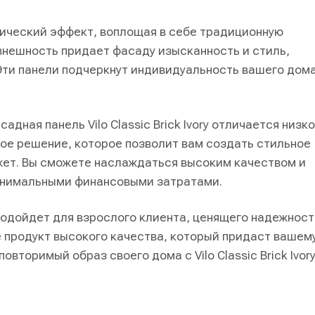
тетический эффект, воплощая в себе традиционную
 внешность придает фасаду изысканность и стиль,
Эти панели подчеркнут индивидуальность вашего дома
дная панель Vilo Classic Brick Ivory отличается низк
ое решение, которое позволит вам создать стильное
жет. Вы сможете наслаждаться высоким качеством и
минимальными финансовыми затратами.
о подойдет для взрослого клиента, ценящего надежност
е продукт высокого качества, который придаст вашем
вторимый образ своего дома с Vilo Classic Brick Ivor