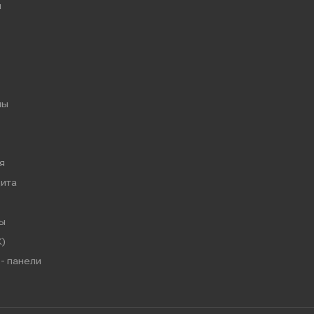
ы
мы
я
ита
ы
)
- панели