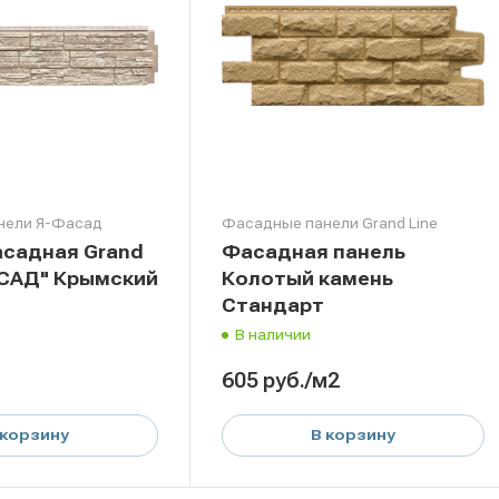
нели Я-Фасад
Фасадные панели Grand Line
асадная Grand
Фасадная панель
АСАД" Крымский
Колотый камень
Стандарт
В наличии
605
руб.
/м2
 корзину
В корзину