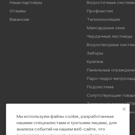
Наши партнёры
Водосточные систем
Отзывы
Профнастил
Вакансии
Теплоизоляция
Мансардные окна
Чердачные лестницы
Водоотводные систе
Заборы
Крепеж
Панельные ограждени
Паро-гидро-ветрозащ
Подсистема
Сопутствующие товар
Террасная доска (ДПК
Трехслойные сэндвич 
Мы используем файлы cookie, разработанные
нашими специалистами и третьими лицами, для
анализа событий на нашем веб-сайте, что